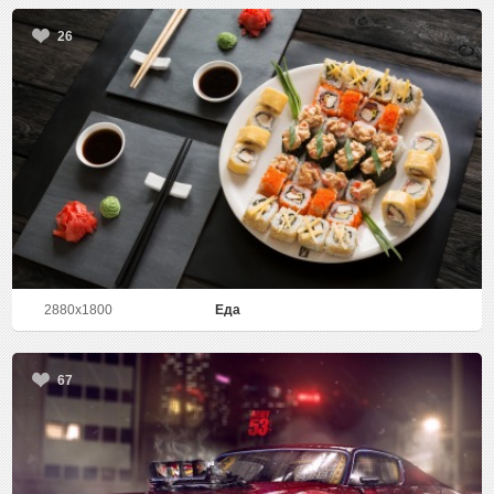
26
2880x1800
Еда
67