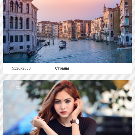
5120x2880
Страны
13