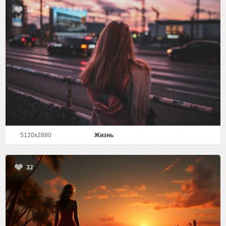
34
5120x2880
Жизнь
32