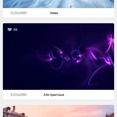
5120x2880
Зима
89
5120x2880
Абстрактные
84