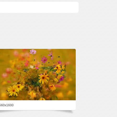
560x1600
41.2%