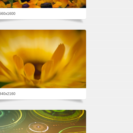
560x1600
25.2%
840x2160
23.4%