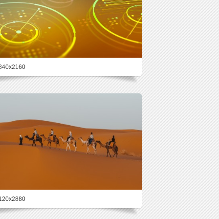
840x2160
23%
120x2880
22.1%