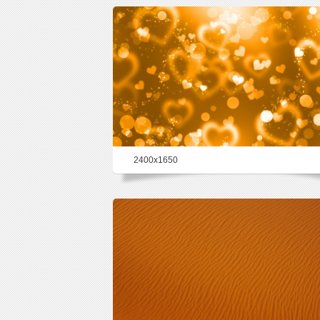
2400x1650
36.1%