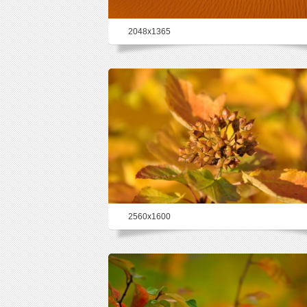
2048x1365
27.4%
2560x1600
25.1%