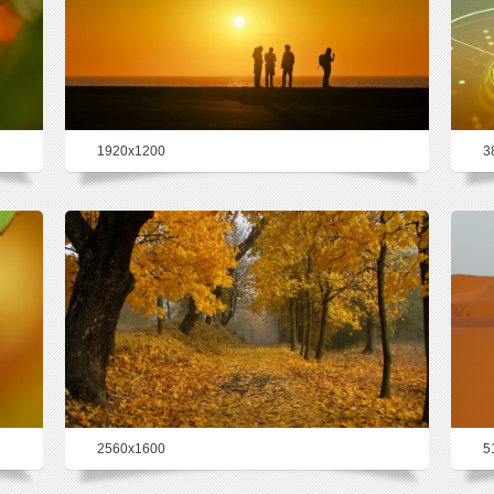
1920x1200
3
23.3%
2560x1600
5
22.6%