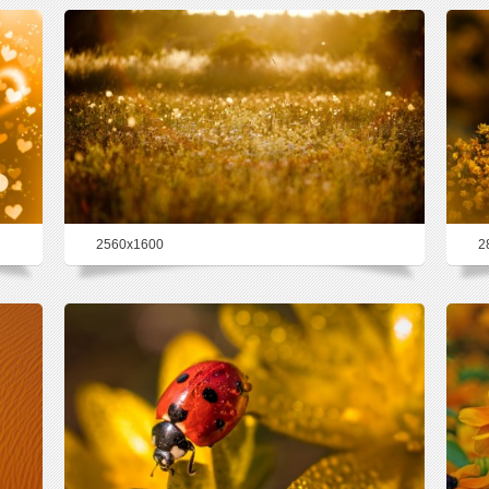
2560x1600
2
35.5%