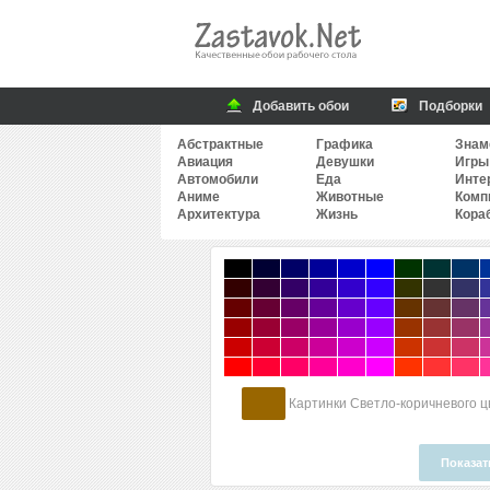
Добавить обои
Подборки
Абстрактные
Графика
Знам
Авиация
Девушки
Игры
Автомобили
Еда
Инте
Аниме
Животные
Комп
Архитектура
Жизнь
Кора
Картинки Светло-коричневого ц