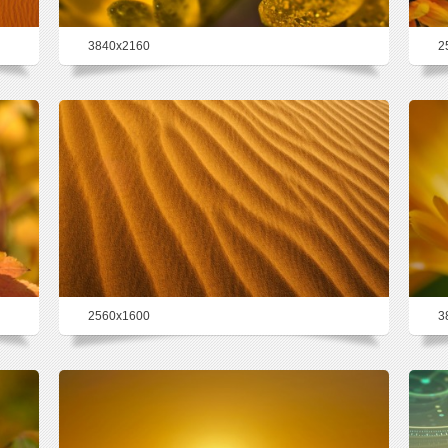
3840x2160
2
25.5%
2560x1600
3
24.9%