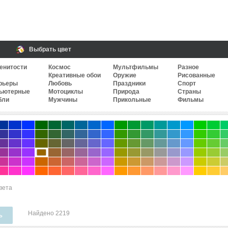
Выбрать цвет
енитости
Космос
Мультфильмы
Разное
Креативные обои
Оружие
Рисованные
рьеры
Любовь
Праздники
Спорт
ьютерные
Мотоциклы
Природа
Страны
бли
Мужчины
Прикольные
Фильмы
вета
Найдено 2219