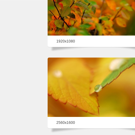
1920x1080
23.4%
2560x1600
22.9%