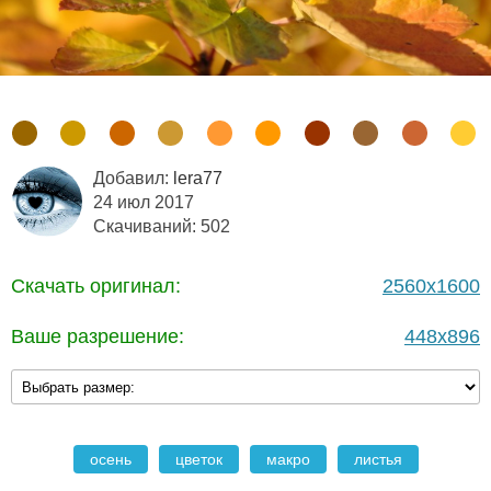
Добавил:
lera77
24 июл 2017
Скачиваний: 502
Скачать оригинал:
2560x1600
Ваше разрешение:
448x896
осень
цветок
макро
листья