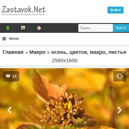
Войти
Меню
Главная
»
Макро
»
осень, цветок, макро, листья
2560
x
1600
33