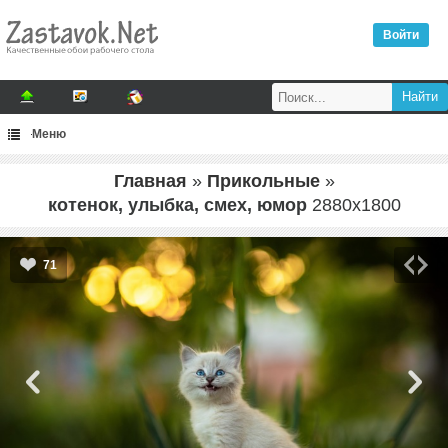
Войти
Меню
Главная
»
Прикольные
»
котенок, улыбка, смех, юмор
2880
x
1800
71