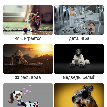
мяч, играется
дети, игра
жираф, вода
медведь, белый