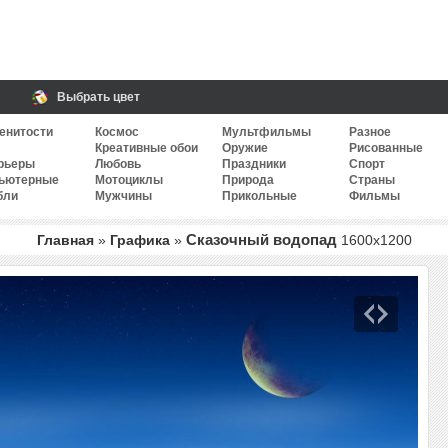
Выбрать цвет
енитости
Космос
Мультфильмы
Разное
Креативные обои
Оружие
Рисованные
рьеры
Любовь
Праздники
Спорт
ьютерные
Мотоциклы
Природа
Страны
бли
Мужчины
Прикольные
Фильмы
Сказочный водопад
Главная
»
Графика
»
1600
x
1200