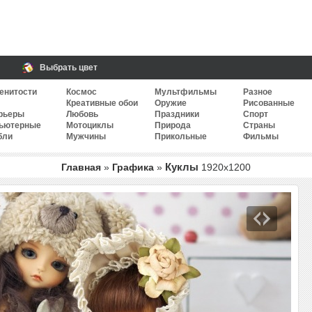
Выбрать цвет
енитости
Космос
Мультфильмы
Разное
Креативные обои
Оружие
Рисованные
рьеры
Любовь
Праздники
Спорт
ьютерные
Мотоциклы
Природа
Страны
бли
Мужчины
Прикольные
Фильмы
Куклы
Главная
»
Графика
»
1920
x
1200