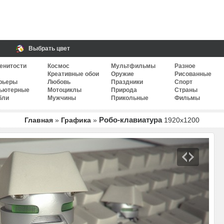
Выбрать цвет
енитости
Космос
Мультфильмы
Разное
Креативные обои
Оружие
Рисованные
рьеры
Любовь
Праздники
Спорт
ьютерные
Мотоциклы
Природа
Страны
бли
Мужчины
Прикольные
Фильмы
Робо-клавиатура
Главная
»
Графика
»
1920
x
1200