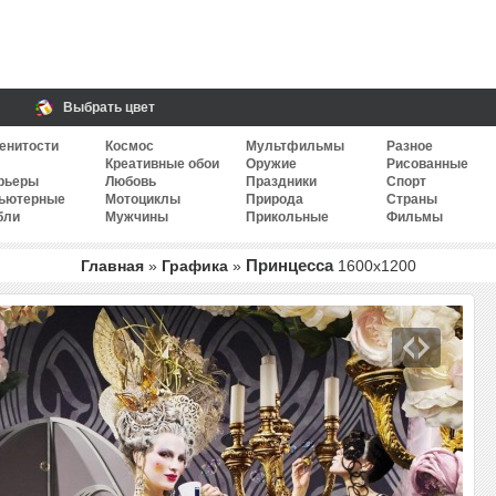
Выбрать цвет
енитости
Космос
Мультфильмы
Разное
Креативные обои
Оружие
Рисованные
рьеры
Любовь
Праздники
Спорт
ьютерные
Мотоциклы
Природа
Страны
бли
Мужчины
Прикольные
Фильмы
Принцесса
Главная
»
Графика
»
1600
x
1200