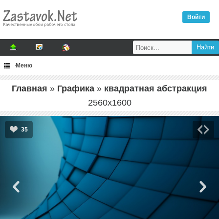
Войти
Меню
Главная
»
Графика
»
квадратная абстракция
2560
x
1600
35