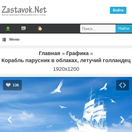
Войти
Меню
Главная
»
Графика
»
Корабль парусник в облаках, летучий голландец
1920
x
1200
136