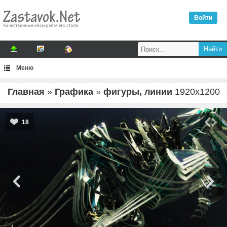
Войти
Меню
Главная
»
Графика
»
фигуры, линии
1920
x
1200
18