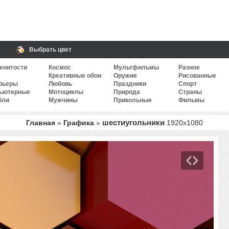
Выбрать цвет
енитости
Космос
Мультфильмы
Разное
Креативные обои
Оружие
Рисованные
рьеры
Любовь
Праздники
Спорт
ьютерные
Мотоциклы
Природа
Страны
бли
Мужчины
Прикольные
Фильмы
шестиугольники
Главная
»
Графика
»
1920
x
1080