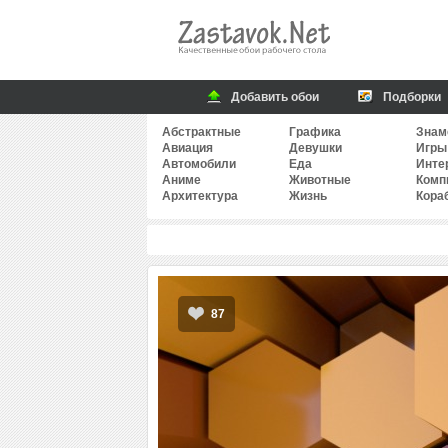
Добавить обои
Подборки
Абстрактные
Графика
Знам
Авиация
Девушки
Игры
Автомобили
Еда
Инте
Аниме
Животные
Комп
Архитектура
Жизнь
Кора
87