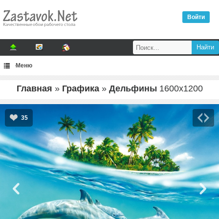
Войти
Меню
Главная
»
Графика
»
Дельфины
1600
x
1200
35