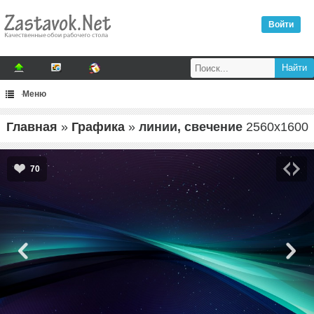
Войти
Меню
Главная
»
Графика
»
линии, свечение
2560
x
1600
70