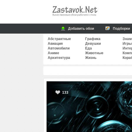
Добавить обои
Подборки
Абстрактные
Графика
Знам
Авиация
Девушки
Игры
Автомобили
Еда
Инте
Аниме
Животные
Комп
Архитектура
Жизнь
Кора
133