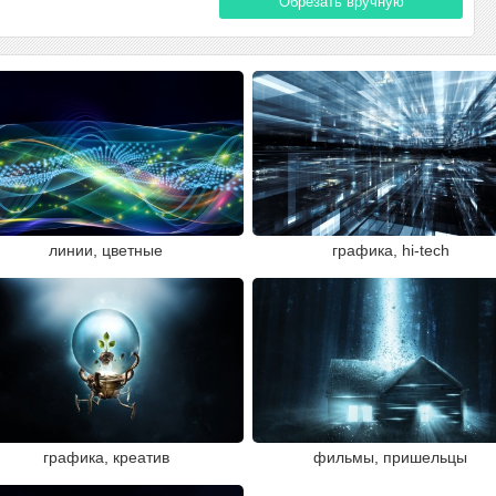
Обрезать вручную
линии, цветные
графика, hi-tech
графика, креатив
фильмы, пришельцы