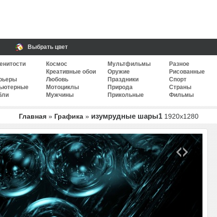
Выбрать цвет
енитости
Космос
Мультфильмы
Разное
Креативные обои
Оружие
Рисованные
рьеры
Любовь
Праздники
Спорт
ьютерные
Мотоциклы
Природа
Страны
бли
Мужчины
Прикольные
Фильмы
изумрудные шары1
Главная
»
Графика
»
1920
x
1280