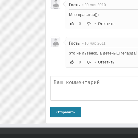
Гость
• 20 мая 2010
Мне нравится)))
0
•
Ответить
Гость
• 16 мар 2011
это не львёнок, а детёныш гепарда!
0
•
Ответить
Отправить