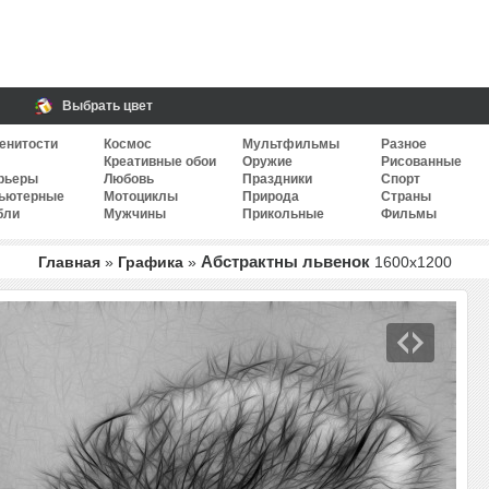
Выбрать цвет
енитости
Космос
Мультфильмы
Разное
Креативные обои
Оружие
Рисованные
рьеры
Любовь
Праздники
Спорт
ьютерные
Мотоциклы
Природа
Страны
бли
Мужчины
Прикольные
Фильмы
Абстрактны львенок
Главная
»
Графика
»
1600
x
1200