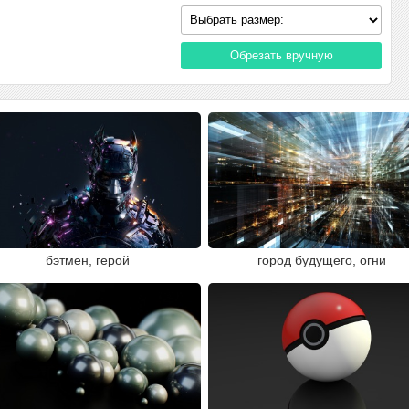
Обрезать вручную
бэтмен, герой
город будущего, огни