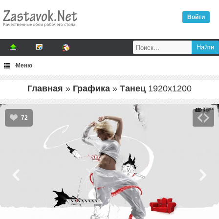
Войти
Меню
Главная
»
Графика
»
Танец
1920
x
1200
72