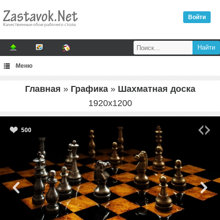
Войти
Меню
Главная
»
Графика
»
Шахматная доска
1920
x
1200
500