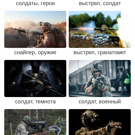
солдаты, герои
выстрел, солдат
снайпер, оружие
выстрел, гранатомет
солдат, темнота
солдат, военный