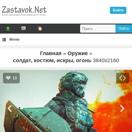
Войти
Меню
Главная
»
Оружие
»
солдат, костюм, искры, огонь
3840
x
2160
13