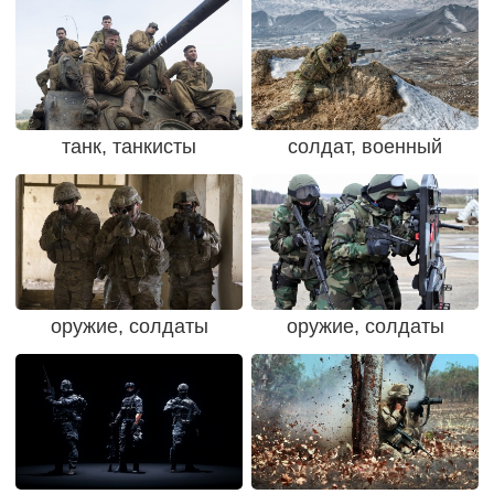
танк, танкисты
солдат, военный
оружие, солдаты
оружие, солдаты