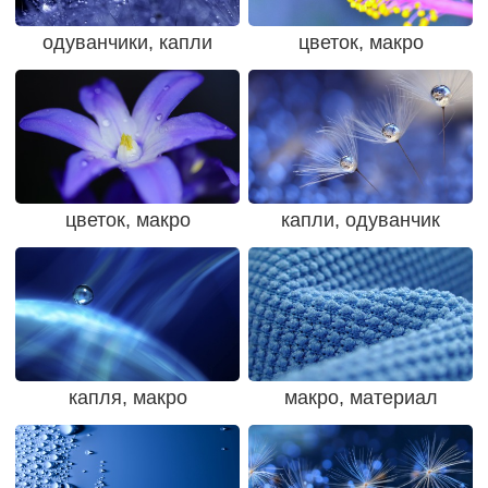
одуванчики, капли
цветок, макро
цветок, макро
капли, одуванчик
капля, макро
макро, материал