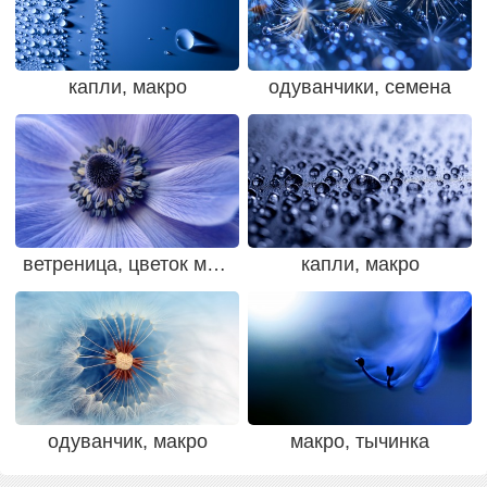
капли, макро
одуванчики, семена
ветреница, цветок макро
капли, макро
одуванчик, макро
макро, тычинка