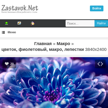
Войти
Меню
Главная
»
Макро
»
цветок, фиолетовый, макро, лепестки
3840
x
2400
20