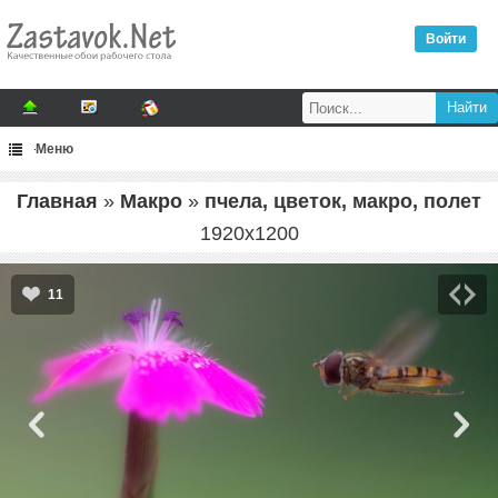
Войти
Меню
Главная
»
Макро
»
пчела, цветок, макро, полет
1920
x
1200
11