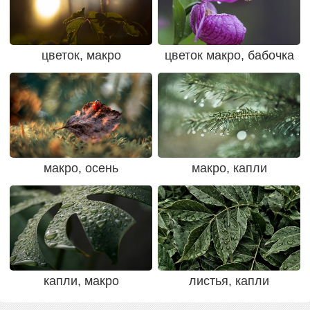
цветок, макро
цветок макро, бабочка
макро, осень
макро, капли
капли, макро
листья, капли