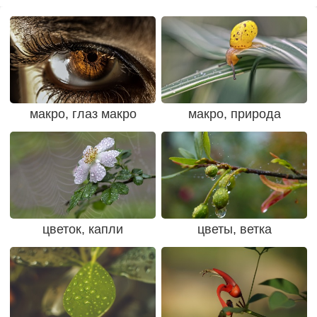
макро, глаз макро
макро, природа
цветок, капли
цветы, ветка