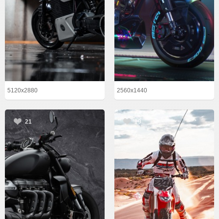
5120x2880
2560x1440
21
19