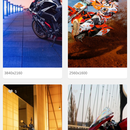
3840x2160
2560x1600
5
12