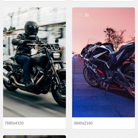
17
21
7680x4320
3840x2160