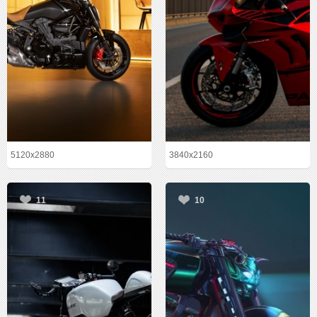
5120x2880
3840x2160
11
10