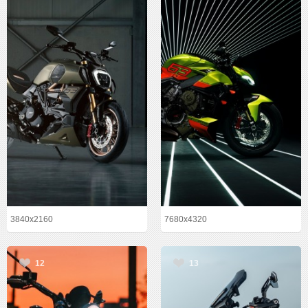
3840x2160
7680x4320
12
13