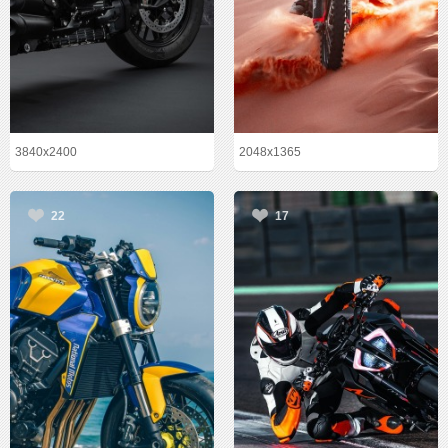
3840x2400
2048x1365
22
17