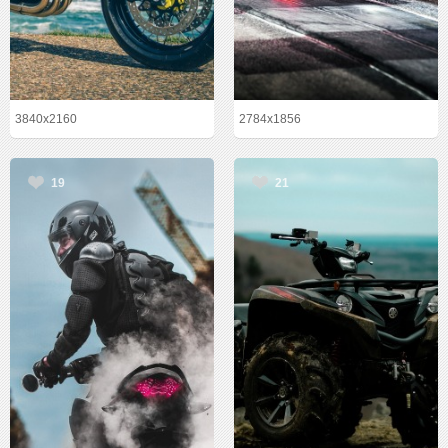
3840x2160
2784x1856
19
21