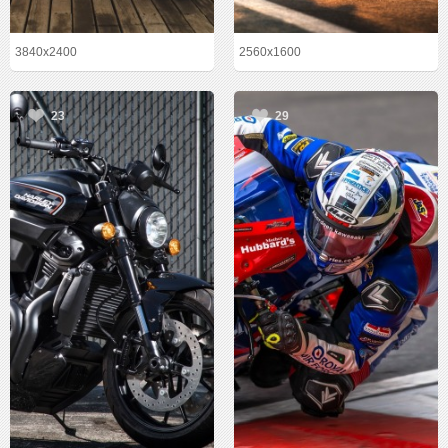
3840x2400
2560x1600
23
29