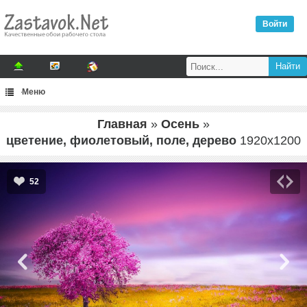
Войти
Меню
Главная
»
Осень
»
цветение, фиолетовый, поле, дерево
1920
x
1200
52