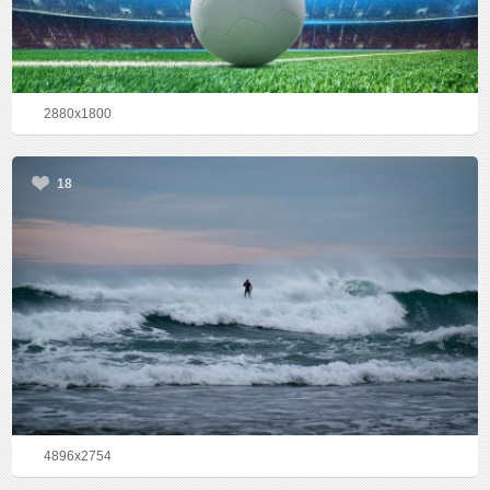
2880x1800
18
4896x2754