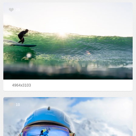
20
4964x3103
10