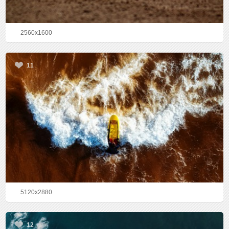
2560x1600
11
5120x2880
12