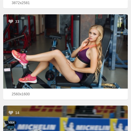
3872x2581
33
2560x1600
14