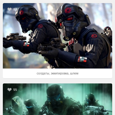
82
солдаты, эккипировка, шлем
55