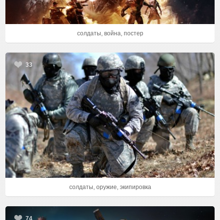
солдаты, война, постер
33
солдаты, оружие, экипировка
74