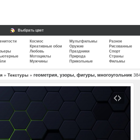
Выбрать цвет
енитости
Космос
Мультфильмы
Разное
Креативные обои
Оружие
Рисованные
рьеры
Любовь
Праздники
Спорт
ьютерные
Мотоциклы
Природа
Страны
бли
Мужчины
Прикольные
Фильмы
геометрия, узоры, фигуры, многоугольник
я
»
Текстуры
»
38