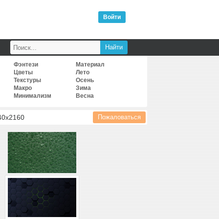
Войти
Фэнтези
Материал
Цветы
Лето
Текстуры
Осень
Макро
Зима
Минимализм
Весна
40
x
2160
Пожаловаться