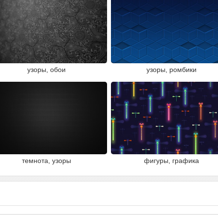
узоры, обои
узоры, ромбики
темнота, узоры
фигуры, графика