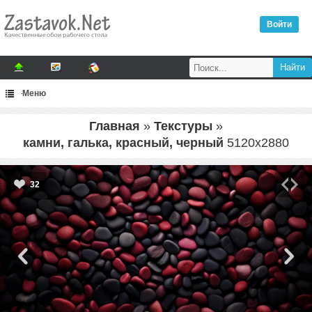
Войти
Меню
Главная
»
Текстуры
»
камни, галька, красный, черный
5120
x
2880
32