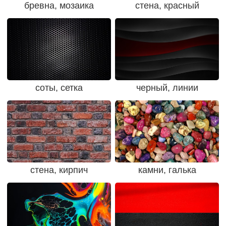
бревна, мозаика
стена, красный
соты, сетка
черный, линии
стена, кирпич
камни, галька