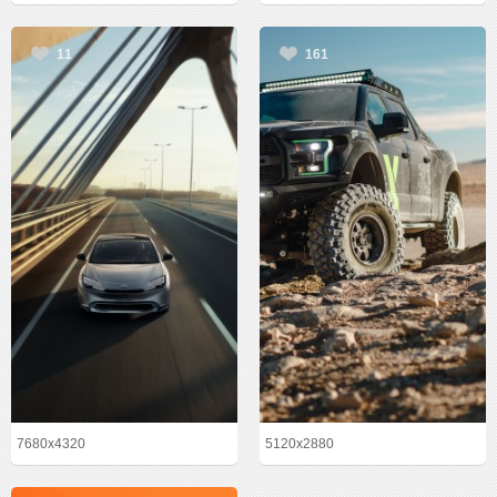
11
161
7680x4320
5120x2880