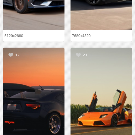
5120x2880
7680x4320
12
23