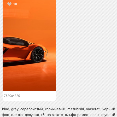
10
7680x4320
blue
,
grey
,
серебристый
,
коричневый
,
mitsubishi
,
maserati
,
черный
фон
,
плитка
,
девушка
,
r8
,
на закате
,
альфа ромео
,
неон
,
крупный