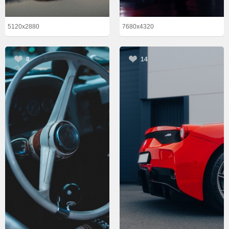
5120x2880
7680x4320
8
14