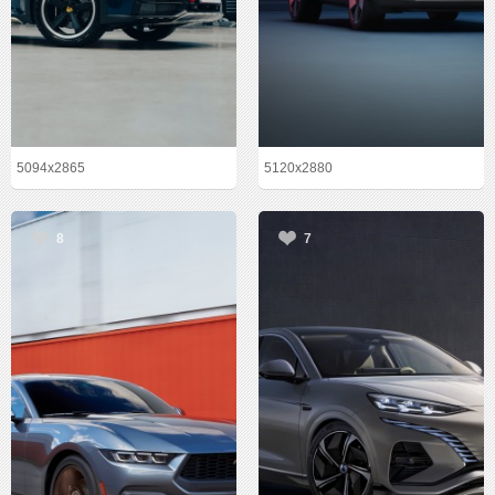
5094x2865
5120x2880
8
7