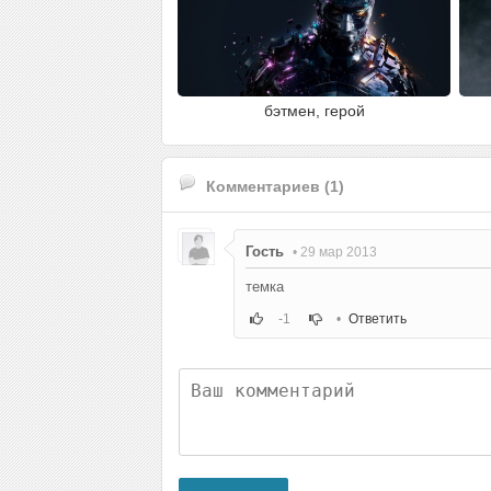
бэтмен, герой
Комментариев (1)
Гость
• 29 мар 2013
темка
-1
•
Ответить