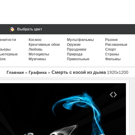
Выбрать цвет
енитости
Космос
Мультфильмы
Разное
Креативные обои
Оружие
Рисованные
рьеры
Любовь
Праздники
Спорт
ьютерные
Мотоциклы
Природа
Страны
бли
Мужчины
Прикольные
Фильмы
Смерть с косой из дыма
Главная
»
Графика
»
1920
x
1200