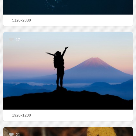
5120x2880
17
1920x1200
21