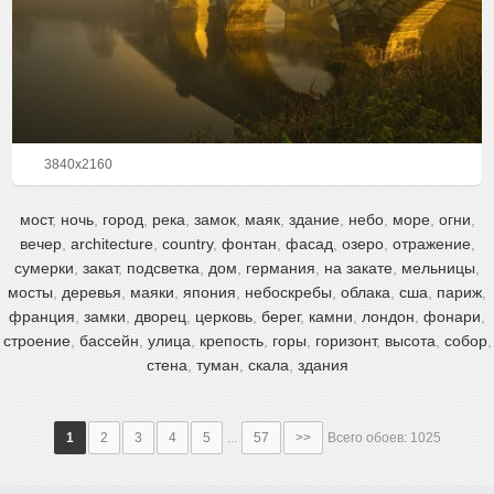
3840x2160
мост
,
ночь
,
город
,
река
,
замок
,
маяк
,
здание
,
небо
,
море
,
огни
,
вечер
,
architecture
,
country
,
фонтан
,
фасад
,
озеро
,
отражение
,
сумерки
,
закат
,
подсветка
,
дом
,
германия
,
на закате
,
мельницы
,
мосты
,
деревья
,
маяки
,
япония
,
небоскребы
,
облака
,
сша
,
париж
,
франция
,
замки
,
дворец
,
церковь
,
берег
,
камни
,
лондон
,
фонари
,
строение
,
бассейн
,
улица
,
крепость
,
горы
,
горизонт
,
высота
,
собор
,
стена
,
туман
,
скала
,
здания
1
2
3
4
5
...
57
>>
Всего обоев: 1025