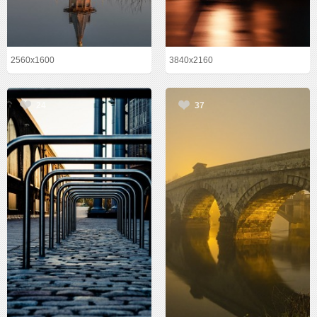
2560x1600
3840x2160
24
37