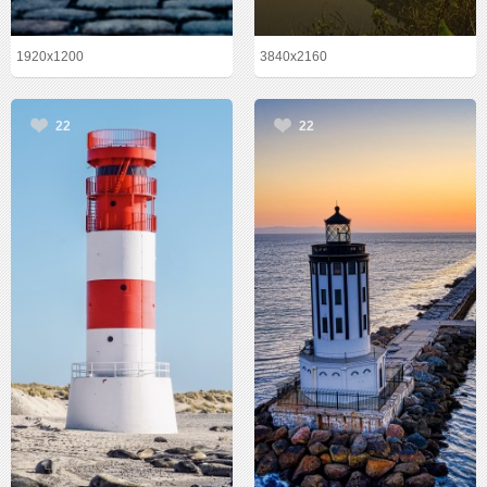
1920x1200
3840x2160
22
22