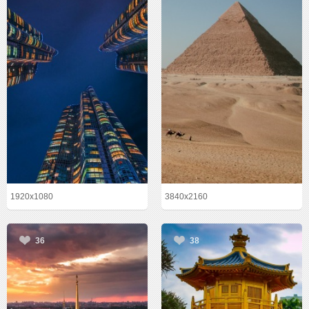
1920x1080
3840x2160
36
38