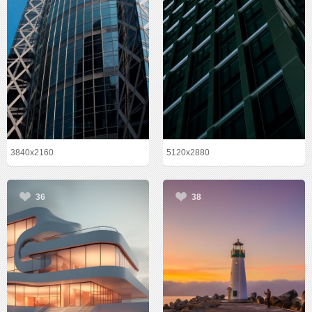
3840x2160
5120x2880
36
38