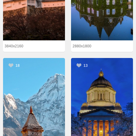
3840x2160
2880x1800
18
13