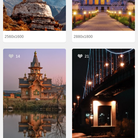
2560x1600
2880x1800
14
21