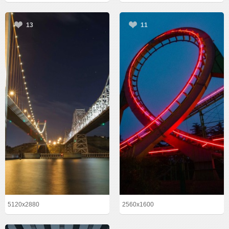
13
11
5120x2880
2560x1600