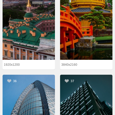
1920x1200
3840x2160
36
37