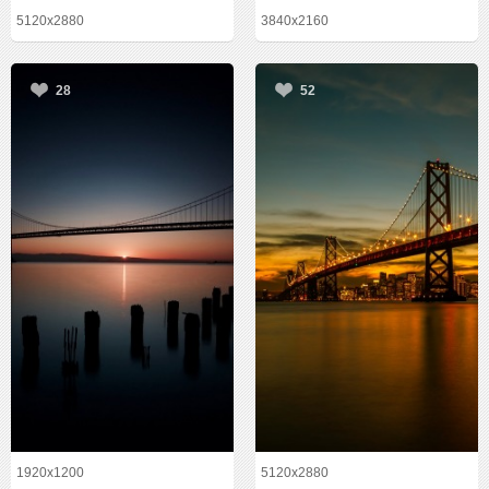
5120x2880
3840x2160
28
52
1920x1200
5120x2880