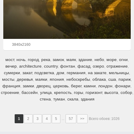
3840x2160
мост
,
ночь
,
город
,
река
,
замок
,
маяк
,
здание
,
небо
,
море
,
огни
,
вечер
,
architecture
,
country
,
фонтан
,
фасад
,
озеро
,
отражение
,
сумерки
,
закат
,
подсветка
,
дом
,
германия
,
на закате
,
мельницы
,
мосты
,
деревья
,
маяки
,
япония
,
небоскребы
,
облака
,
сша
,
париж
,
франция
,
замки
,
дворец
,
церковь
,
берег
,
камни
,
лондон
,
фонари
,
строение
,
бассейн
,
улица
,
крепость
,
горы
,
горизонт
,
высота
,
собор
,
стена
,
туман
,
скала
,
здания
1
2
3
4
5
...
57
>>
Всего обоев: 1026