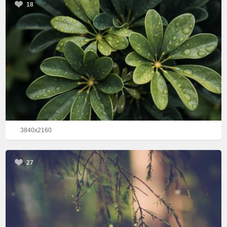
18
3840x2160
27