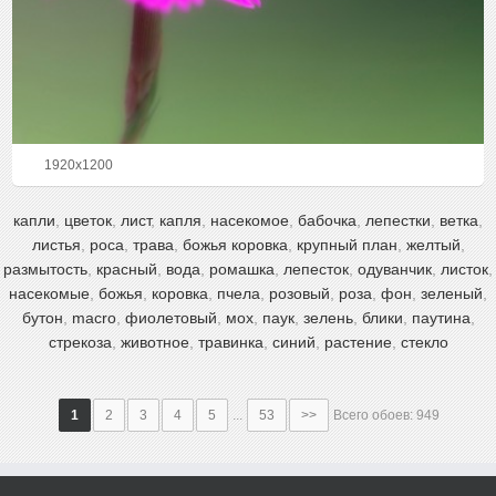
1920x1200
капли
,
цветок
,
лист
,
капля
,
насекомое
,
бабочка
,
лепестки
,
ветка
,
листья
,
роса
,
трава
,
божья коровка
,
крупный план
,
желтый
,
размытость
,
красный
,
вода
,
ромашка
,
лепесток
,
одуванчик
,
листок
,
насекомые
,
божья
,
коровка
,
пчела
,
розовый
,
роза
,
фон
,
зеленый
,
бутон
,
macro
,
фиолетовый
,
мох
,
паук
,
зелень
,
блики
,
паутина
,
стрекоза
,
животное
,
травинка
,
синий
,
растение
,
стекло
1
2
3
4
5
...
53
>>
Всего обоев: 949