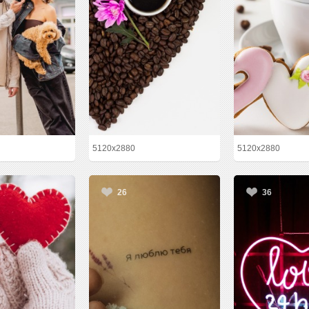
5120x2880
5120x2880
26
36