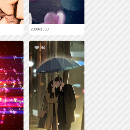
2880x1800
50