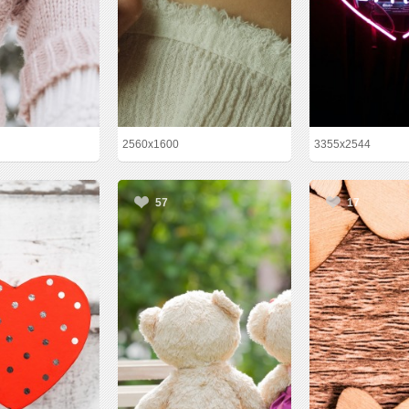
2560x1600
3355x2544
57
17