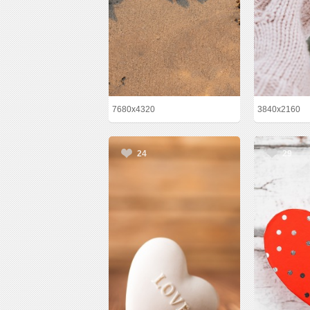
7680x4320
3840x2160
24
29