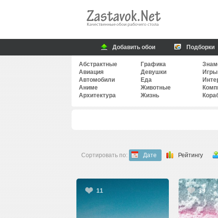
Добавить обои
Подборки
Абстрактные
Графика
Знам
Авиация
Девушки
Игры
Автомобили
Еда
Инте
Аниме
Животные
Комп
Архитектура
Жизнь
Кора
Сортировать по:
Дате
Рейтингу
11
39