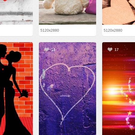
5120x2880
5120x2880
16
17