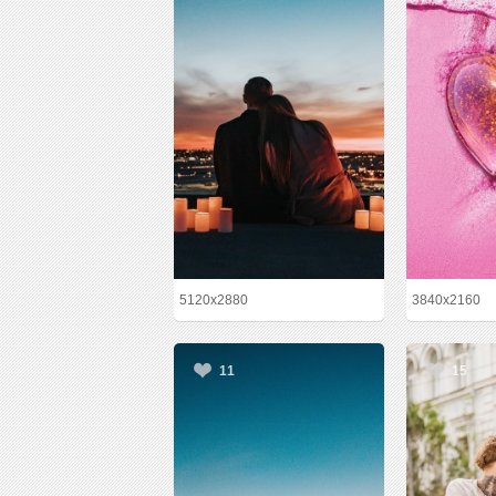
5120x2880
3840x2160
11
15