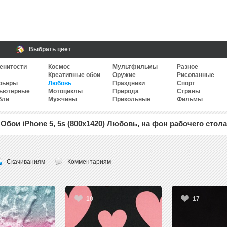
Выбрать цвет
енитости
Космос
Мультфильмы
Разное
Креативные обои
Оружие
Рисованные
рьеры
Любовь
Праздники
Спорт
ьютерные
Мотоциклы
Природа
Страны
бли
Мужчины
Прикольные
Фильмы
Обои iPhone 5, 5s (800x1420) Любовь, на фон рабочего стола
Скачиваниям
Комментариям
10
17