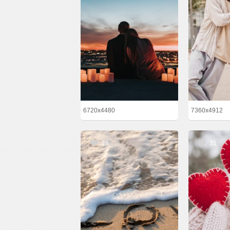
6720x4480
7360x4912
28
31