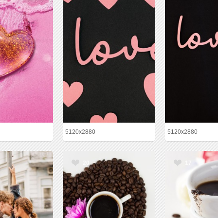
5120x2880
5120x2880
20
17