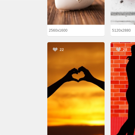
2560x1600
5120x2880
22
28