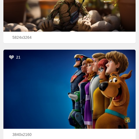
5824x3264
21
3840x2160