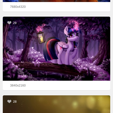
7680x4320
20
3840x2160
28