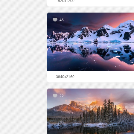
1920x1200
45
3840x2160
22