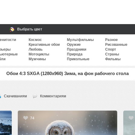
Выбрать цвет
енитости
Космос
Мультфильмы
Разное
Креативные обои
Оружие
Рисованные
рьеры
Любовь
Праздники
Спорт
ьютерные
Мотоциклы
Природа
Страны
бли
Мужчины
Прикольные
Фильмы
Обои 4:3 SXGA (1280x960) Зима, на фон рабочего стола
Скачиваниям
Комментариям
74