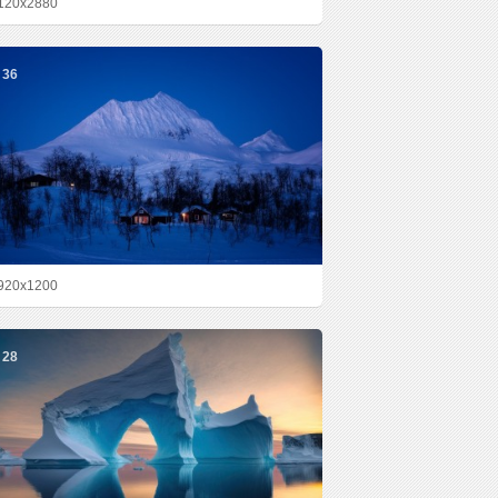
120x2880
36
920x1200
28