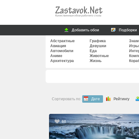
Добавить обои
Подборки
Абстрактные
Графика
Знам
Авиация
Девушки
Игры
Автомобили
Еда
Инте
Аниме
Животные
Комп
Архитектура
Жизнь
Кора
Сортировать по:
Дате
Рейтингу
60