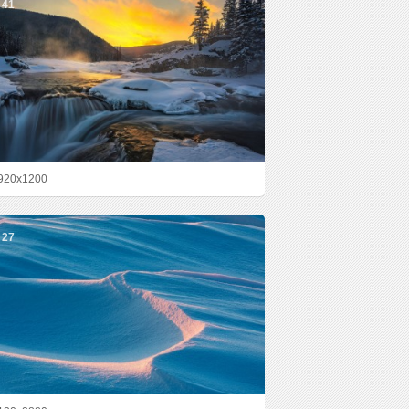
41
920x1200
27