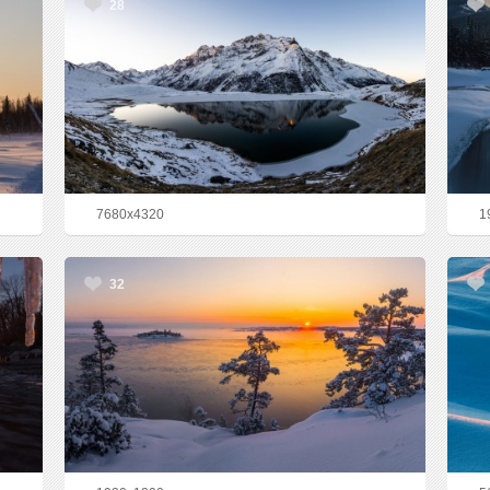
28
7680x4320
1
32