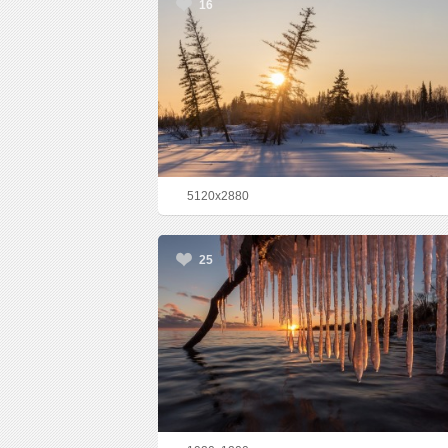
16
5120x2880
25