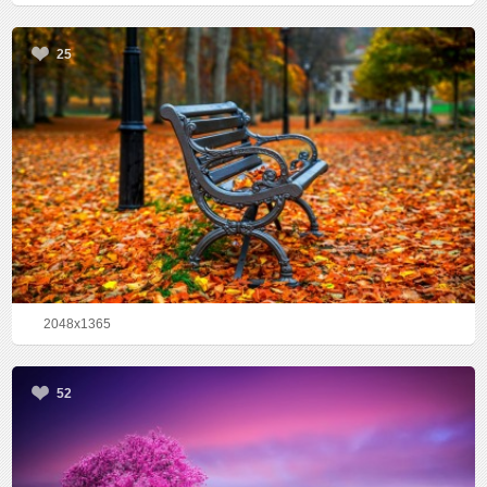
25
2048x1365
52