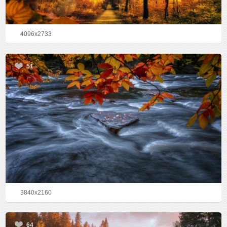
4096x2733
51
3840x2160
64