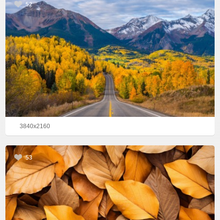
52
3840x2160
53