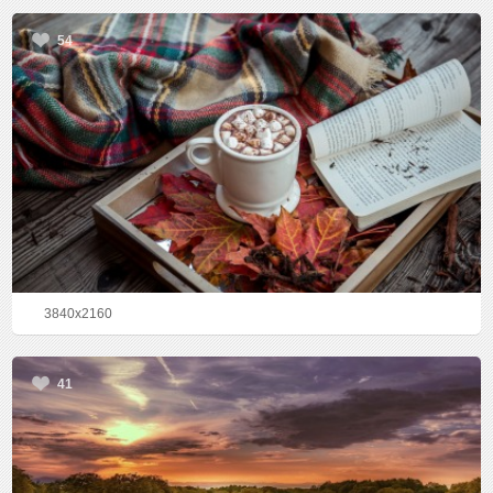
54
3840x2160
41