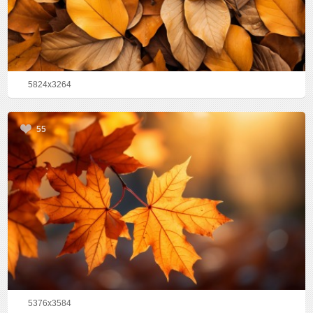
5824x3264
55
5376x3584