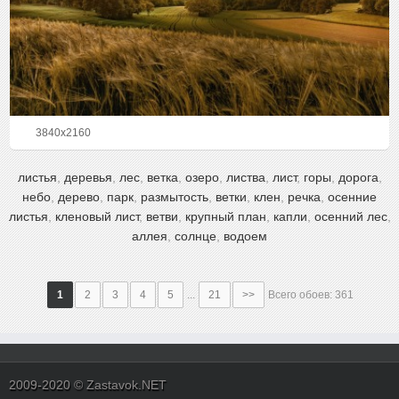
3840x2160
листья
,
деревья
,
лес
,
ветка
,
озеро
,
листва
,
лист
,
горы
,
дорога
,
небо
,
дерево
,
парк
,
размытость
,
ветки
,
клен
,
речка
,
осенние
листья
,
кленовый лист
,
ветви
,
крупный план
,
капли
,
осенний лес
,
аллея
,
солнце
,
водоем
1
2
3
4
5
...
21
>>
Всего обоев: 361
2009-2020 © Zastavok.NET