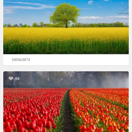
5959x3973
68