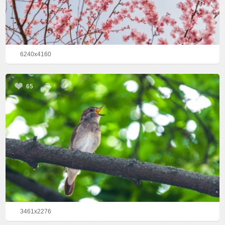
6240x4160
65
3461x2276