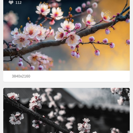
112
3840x2160
31