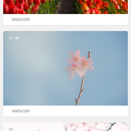
5000x2505
56
3840x2160
66