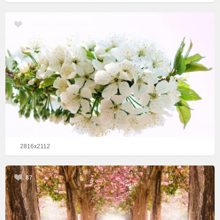
43
2816x2112
87