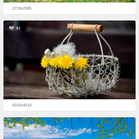
3718x2085
82
6016x4016
80