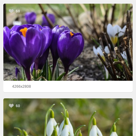
60
4266x2808
60