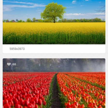
5959x3973
68