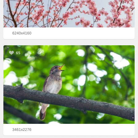
6240x4160
65
3461x2276