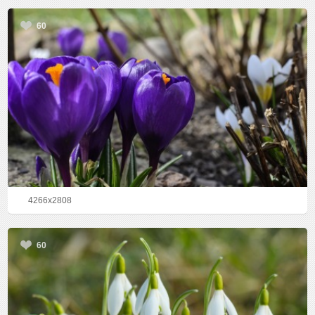
60
4266x2808
60