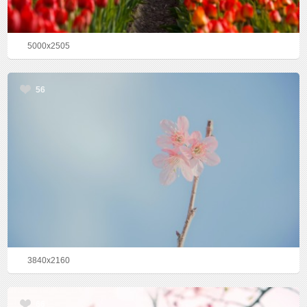
5000x2505
56
3840x2160
66