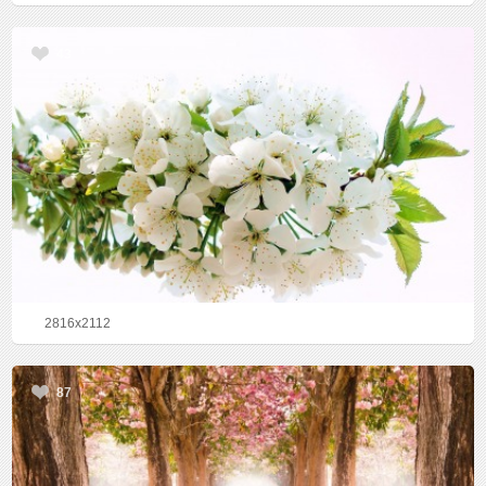
43
2816x2112
87