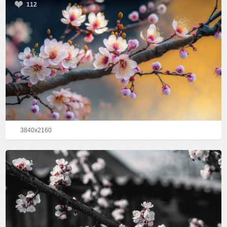
112
3840x2160
31