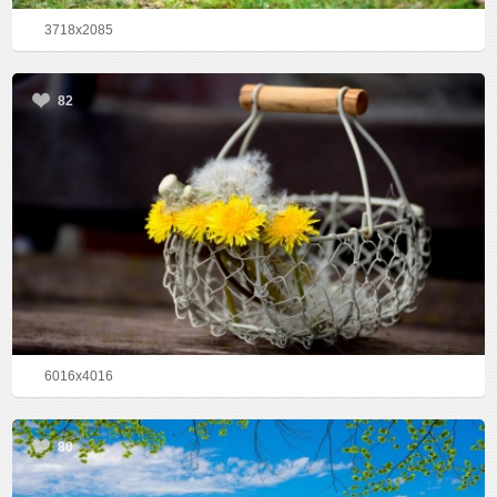
3718x2085
82
6016x4016
80