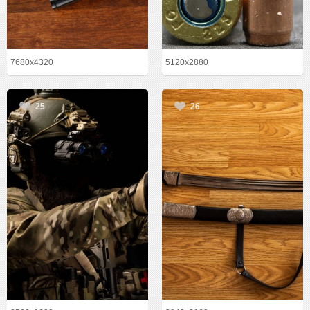
7680x4320
5120x2880
25
26