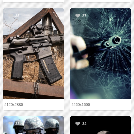
25
27
5120x2880
2560x1600
33
34