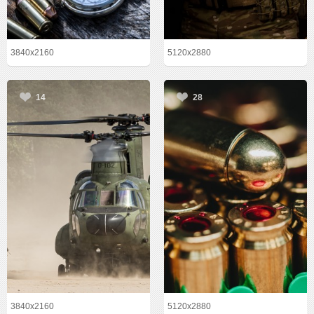
3840x2160
5120x2880
14
28
3840x2160
5120x2880