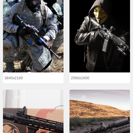
3840x2160
2560x1600
24
32