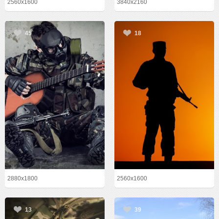
2560x1600
3840x2160
45
18
2880x1800
2560x1600
13
39