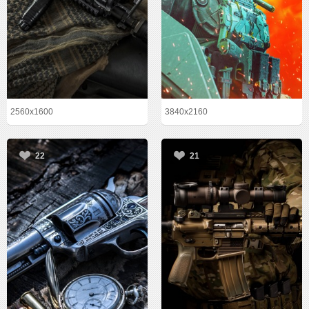
2560x1600
3840x2160
22
21